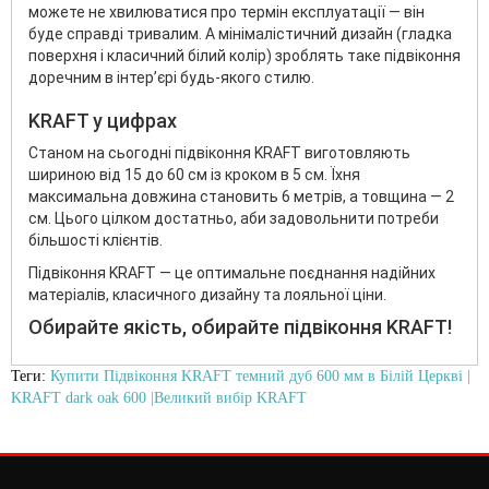
можете не хвилюватися про термін експлуатації — він
буде справді тривалим. А мінімалістичний дизайн (гладка
поверхня і класичний білий колір) зроблять таке підвіконня
доречним в інтер’єрі будь-якого стилю.
KRAFT у цифрах
Станом на сьогодні підвіконня KRAFT виготовляють
шириною від 15 до 60 см із кроком в 5 см. Їхня
максимальна довжина становить 6 метрів, а товщина — 2
см. Цього цілком достатньо, аби задовольнити потреби
більшості клієнтів.
Підвіконня KRAFT — це оптимальне поєднання надійних
матеріалів, класичного дизайну та лояльної ціни.
Обирайте якість, обирайте підвіконня KRAFT!
Теги:
Купити Підвіконня KRAFT темний дуб 600 мм в Білій Церкві |
KRAFT dark oak 600 |Великий вибір KRAFT