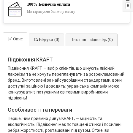
100% Безпечна оплата
0
Ми гарантуємо безпечну оплату
Опис
Відгуки (0)
Питання - відповідь (0)
Підвіконня KRAFT
Підвіконня KRAFT — вибір клієнтів, що цінують якісний
лаконізм та не хочуть переплачувати за розрекламований
бренд. Виготовлені за найсуворішими стандартами, вони
доступні за ціною і доводять: українська компанія може
конкурувати з потужними світовими виробниками
підвіконь!
Особливості та переваги
Перше, чим приємно дивує KRAFT, — міцність та
екологічність. Підвіконня має потовщені стінки і посилені
ребра жорсткості, розташовані під кутом. Отже, ви