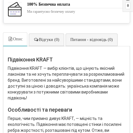
100% Безпечна оплата
0
Ми гарантуємо безпечну оплату
Опис
Відгуки (0)
Питання - відповідь (0)
Підвіконня KRAFT
Підвіконня KRAFT — вибір клієнтів, що цінують якісний
лаконізм та не хочуть переплачувати за розрекламований
бренд. Виготовлені за найсуворішими стандартами, вони
доступні за ціною і доводять: українська компанія може
конкурувати з потужними світовими виробниками
підвіконь!
Особливості та переваги
Перше, чим приємно дивує KRAFT, — міцність та
екологічність. Підвіконня має потовщені стінки і посилені
ребра жорсткості, розташовані під кутом. Отже, ви