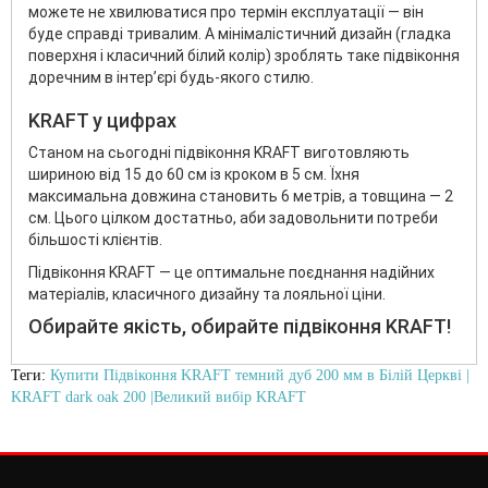
можете не хвилюватися про термін експлуатації — він
буде справді тривалим. А мінімалістичний дизайн (гладка
поверхня і класичний білий колір) зроблять таке підвіконня
доречним в інтер’єрі будь-якого стилю.
KRAFT у цифрах
Станом на сьогодні підвіконня KRAFT виготовляють
шириною від 15 до 60 см із кроком в 5 см. Їхня
максимальна довжина становить 6 метрів, а товщина — 2
см. Цього цілком достатньо, аби задовольнити потреби
більшості клієнтів.
Підвіконня KRAFT — це оптимальне поєднання надійних
матеріалів, класичного дизайну та лояльної ціни.
Обирайте якість, обирайте підвіконня KRAFT!
Теги:
Купити Підвіконня KRAFT темний дуб 200 мм в Білій Церкві |
KRAFT dark oak 200 |Великий вибір KRAFT