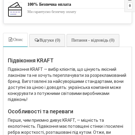
100% Безпечна оплата
0
Ми гарантуємо безпечну оплату
Опис
Відгуки (0)
Питання - відповідь (0)
Підвіконня KRAFT
Підвіконня KRAFT — вибір клієнтів, що цінують якісний
лаконізм та не хочуть переплачувати за розрекламований
бренд. Виготовлені за найсуворішими стандартами, вони
доступні за ціною і доводять: українська компанія може
конкурувати з потужними світовими виробниками
підвіконь!
Особливості та переваги
Перше, чим приємно дивує KRAFT, — міцність та
екологічність. Підвіконня має потовщені стінки і посилені
ребра жорсткості, розташовані під кутом. Отже, ви