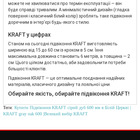
можете не хвилюватися про термін експлуатації — він
буде справді тривалим. А мінімалістичний дизайн (гладка
поверхня і класичний білий колір) зроблять таке підвіконня
доречним в інтер’єрі будь-якого стилю.
KRAFT у цифрах
Станом на сьогодні підвіконня KRAFT виготовляють
шириною від 15 до 60 см із кроком в 5 см. Їхня
максимальна довжина становить 6 метрів, а товщина — 2
см. Цього цілком достатньо, аби задовольнити потреби
більшості клієнтів.
Підвіконня KRAFT — це оптимальне поєднання надійних
матеріалів, класичного дизайну та лояльної ціни.
Обирайте якість, обирайте підвіконня KRAFT!
Теги:
Купити Підвіконня KRAFT сірий дуб 600 мм в Білій Церкві |
KRAFT gray oak 600 |Великий вибір KRAFT