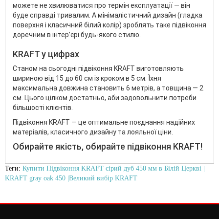
можете не хвилюватися про термін експлуатації — він
буде справді тривалим. А мінімалістичний дизайн (гладка
поверхня і класичний білий колір) зроблять таке підвіконня
доречним в інтер’єрі будь-якого стилю.
KRAFT у цифрах
Станом на сьогодні підвіконня KRAFT виготовляють
шириною від 15 до 60 см із кроком в 5 см. Їхня
максимальна довжина становить 6 метрів, а товщина — 2
см. Цього цілком достатньо, аби задовольнити потреби
більшості клієнтів.
Підвіконня KRAFT — це оптимальне поєднання надійних
матеріалів, класичного дизайну та лояльної ціни.
Обирайте якість, обирайте підвіконня KRAFT!
Теги:
Купити Підвіконня KRAFT сірий дуб 450 мм в Білій Церкві |
KRAFT gray oak 450 |Великий вибір KRAFT