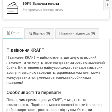
100% Безпечна оплата
0
Ми гарантуємо безпечну оплату
Опис
Відгуки (0)
Питання - відповідь (0)
Підвіконня KRAFT
Підвіконня KRAFT — вибір клієнтів, що цінують якісний
лаконізм та не хочуть переплачувати за розрекламований
бренд. Виготовлені за найсуворішими стандартами, вони
доступні за ціною і доводять: українська компанія може
конкурувати з потужними світовими виробниками
підвіконь!
Особливості та переваги
Перше, чим приємно дивує KRAFT, — міцність та
екологічність. Підвіконня має потовщені стінки і посилені
ребра жорсткості, розташовані під кутом. Отже, ви