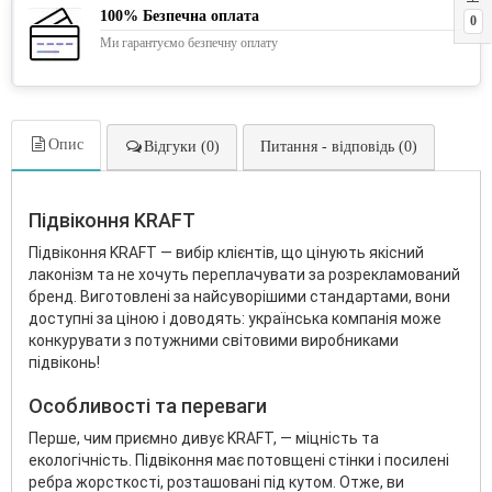
100% Безпечна оплата
0
Ми гарантуємо безпечну оплату
Опис
Відгуки (0)
Питання - відповідь (0)
Підвіконня KRAFT
Підвіконня KRAFT — вибір клієнтів, що цінують якісний
лаконізм та не хочуть переплачувати за розрекламований
бренд. Виготовлені за найсуворішими стандартами, вони
доступні за ціною і доводять: українська компанія може
конкурувати з потужними світовими виробниками
підвіконь!
Особливості та переваги
Перше, чим приємно дивує KRAFT, — міцність та
екологічність. Підвіконня має потовщені стінки і посилені
ребра жорсткості, розташовані під кутом. Отже, ви