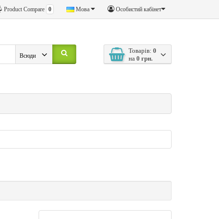
Product Compare
0
Мова
Особистий кабінет
Товарів:
0
Всюди
на
0 грн.