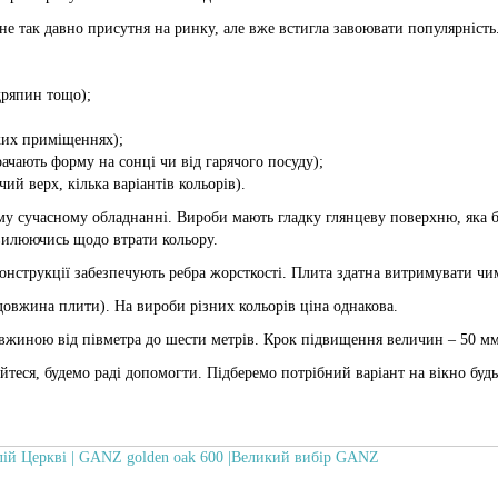
е так давно присутня на ринку, але вже встигла завоювати популярність
дряпин тощо);
ких приміщеннях);
рачають форму на сонці чи від гарячого посуду);
й верх, кілька варіантів кольорів).
у сучасному обладнанні. Вироби мають гладку глянцеву поверхню, яка бі
илюючись щодо втрати кольору.
конструкції забезпечують ребра жорсткості. Плита здатна витримувати чи
 довжина плити). На вироби різних кольорів ціна однакова.
вжиною від півметра до шести метрів. Крок підвищення величин – 50 мм.
йтеся, будемо раді допомогти. Підберемо потрібний варіант на вікно будь
ій Церкві | GANZ golden oak 600 |Великий вибір GANZ