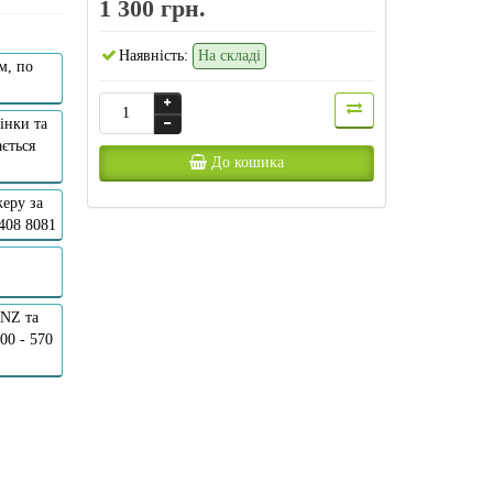
1 300 грн.
Наявність:
На складі
м, по
інки та
ється
До кошика
еру за
 408 8081
ANZ та
00 - 570