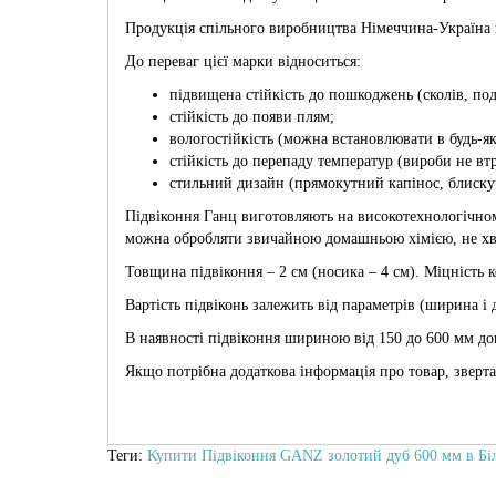
Продукція спільного виробництва Німеччина-Україна н
До переваг цієї марки відноситься:
підвищена стійкість до пошкоджень (сколів, по
стійкість до появи плям;
вологостійкість (можна встановлювати в будь-я
стійкість до перепаду температур (вироби не вт
стильний дизайн (прямокутний капінос, блискучи
Підвіконня Ганц виготовляють на високотехнологічном
можна обробляти звичайною домашньою хімією, не хв
Товщина підвіконня – 2 см (носика – 4 см). Міцність 
Вартість підвіконь залежить від параметрів (ширина і
В наявності підвіконня шириною від 150 до 600 мм до
Якщо потрібна додаткова інформація про товар, зверта
Теги:
Купити Підвіконня GANZ золотий дуб 600 мм в Біл