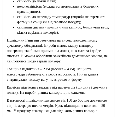
стійкість до появи плям;
вологостійкість (можна встановлювати в будь-яких
приміщеннях);
стійкість до перепаду температур (вироби не втрачають
форму на сонці чи від гарячого посуду);
стильний дизайн (прямокутний капінос, блискучий верх,
кілька варіантів кольорів).
Підвіконня Ганц виготовляють на високотехнологічному
сучасному обладнанні. Вироби мають гладку глянцеву
поверхню, яка більш приємна на дотик, ніж матова і добре
миється. Її можна обробляти звичайною домашньою хімією, не
хвилюючись щодо втрати кольору.
Товщина підвіконня – 2 см (носика – 4 см). Міцність
конструкції забезпечують ребра жорсткості. Плита здатна
витримувати чималу вагу, не втрачаючи форму.
Вартість підвіконь залежить від параметрів (ширина і довжина
плити). На вироби різних кольорів ціна однакова.
В наявності підвіконня шириною від 150 до 600 мм довжиною
від півметра до шести метрів. Крок підвищення величин – 50
мм. У продажу є заглушки для підвіконь різних кольорів.