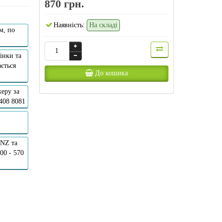
870 грн.
Наявність:
На складі
м, по
інки та
ється
До кошика
еру за
 408 8081
ANZ та
00 - 570