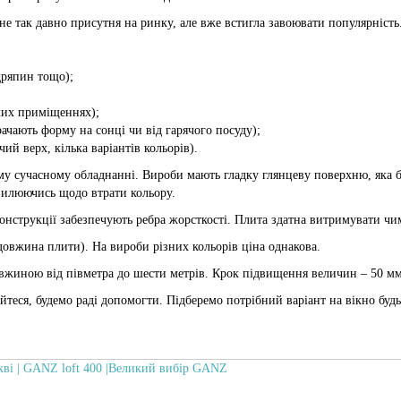
е так давно присутня на ринку, але вже встигла завоювати популярність
дряпин тощо);
ких приміщеннях);
рачають форму на сонці чи від гарячого посуду);
й верх, кілька варіантів кольорів).
у сучасному обладнанні. Вироби мають гладку глянцеву поверхню, яка бі
илюючись щодо втрати кольору.
конструкції забезпечують ребра жорсткості. Плита здатна витримувати чи
 довжина плити). На вироби різних кольорів ціна однакова.
вжиною від півметра до шести метрів. Крок підвищення величин – 50 мм.
йтеся, будемо раді допомогти. Підберемо потрібний варіант на вікно будь
ві | GANZ loft 400 |Великий вибір GANZ