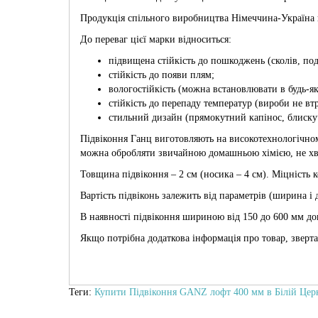
Продукція спільного виробництва Німеччина-Україна н
До переваг цієї марки відноситься:
підвищена стійкість до пошкоджень (сколів, по
стійкість до появи плям;
вологостійкість (можна встановлювати в будь-я
стійкість до перепаду температур (вироби не вт
стильний дизайн (прямокутний капінос, блискучи
Підвіконня Ганц виготовляють на високотехнологічном
можна обробляти звичайною домашньою хімією, не хв
Товщина підвіконня – 2 см (носика – 4 см). Міцність 
Вартість підвіконь залежить від параметрів (ширина і
В наявності підвіконня шириною від 150 до 600 мм до
Якщо потрібна додаткова інформація про товар, зверта
Теги:
Купити Підвіконня GANZ лофт 400 мм в Білій Церк