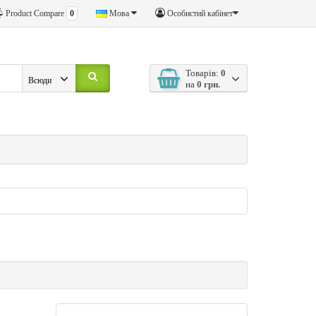
Product Compare
0
Мова
Особистий кабінет
Товарів:
0
Всюди
на
0 грн.