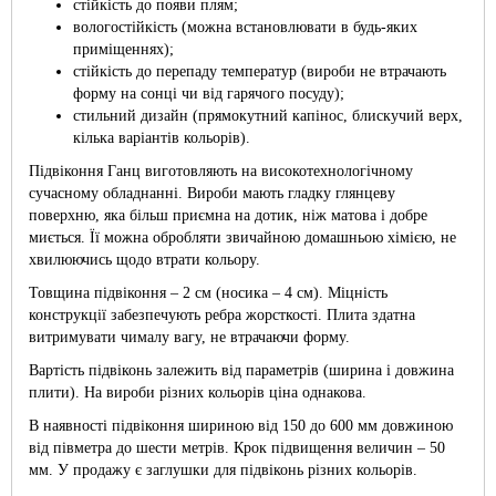
стійкість до появи плям;
вологостійкість (можна встановлювати в будь-яких
приміщеннях);
стійкість до перепаду температур (вироби не втрачають
форму на сонці чи від гарячого посуду);
стильний дизайн (прямокутний капінос, блискучий верх,
кілька варіантів кольорів).
Підвіконня Ганц виготовляють на високотехнологічному
сучасному обладнанні. Вироби мають гладку глянцеву
поверхню, яка більш приємна на дотик, ніж матова і добре
миється. Її можна обробляти звичайною домашньою хімією, не
хвилюючись щодо втрати кольору.
Товщина підвіконня – 2 см (носика – 4 см). Міцність
конструкції забезпечують ребра жорсткості. Плита здатна
витримувати чималу вагу, не втрачаючи форму.
Вартість підвіконь залежить від параметрів (ширина і довжина
плити). На вироби різних кольорів ціна однакова.
В наявності підвіконня шириною від 150 до 600 мм довжиною
від півметра до шести метрів. Крок підвищення величин – 50
мм. У продажу є заглушки для підвіконь різних кольорів.