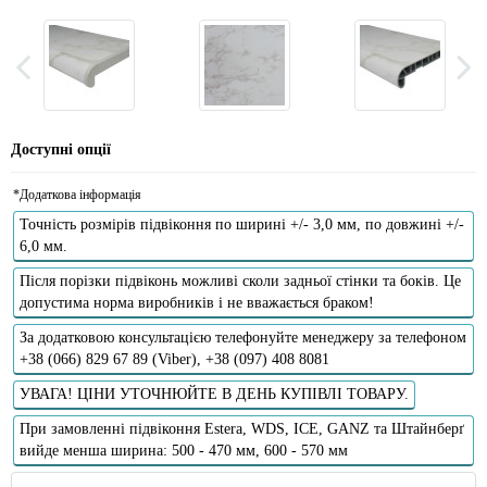
Доступні опції
*Додаткова інформація
Точність розмірів підвіконня по ширині +/- 3,0 мм, по довжині +/-
6,0 мм.
Після порізки підвіконь можливі сколи задньої стінки та боків. Це
допустима норма виробників і не вважається браком!
За додатковою консультацією телефонуйте менеджеру за телефоном
+38 (066) 829 67 89 (Viber), +38 (097) 408 8081
УВАГА! ЦІНИ УТОЧНЮЙТЕ В ДЕНЬ КУПІВЛІ ТОВАРУ.
При замовленні підвіконня Estera, WDS, ICE, GANZ та Штайнберґ
вийде менша ширина: 500 - 470 мм, 600 - 570 мм