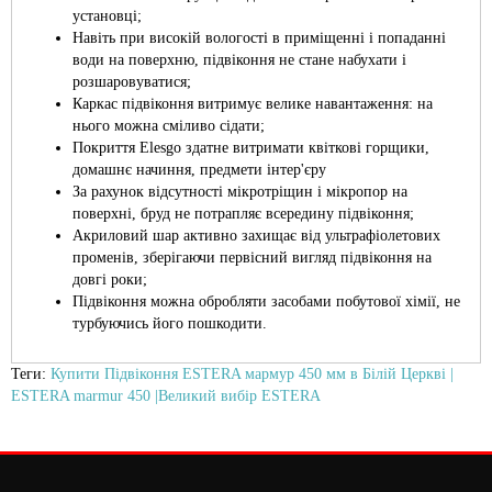
установці;
Навіть при високій вологості в приміщенні і попаданні
води на поверхню, підвіконня не стане набухати і
розшаровуватися;
Каркас підвіконня витримує велике навантаження: на
нього можна сміливо сідати;
Покриття Elesgo здатне витримати квіткові горщики,
домашнє начиння, предмети інтер'єру
За рахунок відсутності мікротріщин і мікропор на
поверхні, бруд не потрапляє всередину підвіконня;
Акриловий шар активно захищає від ультрафіолетових
променів, зберігаючи первісний вигляд підвіконня на
довгі роки;
Підвіконня можна обробляти засобами побутової хімії, не
турбуючись його пошкодити.
Теги:
Купити Підвіконня ESTERA мармур 450 мм в Білій Церкві |
ESTERA marmur 450 |Великий вибір ESTERA