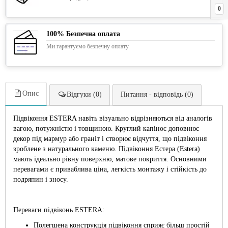
0
100% Безпечна оплата
Ми гарантуємо безпечну оплату
Опис
Відгуки (0)
Питання - відповідь (0)
Підвіконня ESTERA навіть візуально відрізняються від аналогів
вагою, потужністю і товщиною. Круглий капінос доповнює
декор під мармур або граніт і створює відчуття, що підвіконня
зроблене з натурального каменю. Підвіконня Естера (Estera)
мають ідеально рівну поверхню, матове покриття. Основними
перевагами є приваблива ціна, легкість монтажу і стійкість до
подряпин і зносу.
Переваги підвіконь ESTERA:
Полегшена конструкція підвіконня сприяє більш простій