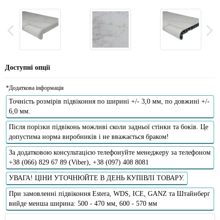
Доступні опції
*Додаткова інформація
Точність розмірів підвіконня по ширині +/- 3,0 мм, по довжині +/-
6,0 мм.
Після порізки підвіконь можливі сколи задньої стінки та боків. Це
допустима норма виробників і не вважається браком!
За додатковою консультацією телефонуйте менеджеру за телефоном
+38 (066) 829 67 89 (Viber), +38 (097) 408 8081
УВАГА! ЦІНИ УТОЧНЮЙТЕ В ДЕНЬ КУПІВЛІ ТОВАРУ.
При замовленні підвіконня Estera, WDS, ICE, GANZ та Штайнберґ
вийде менша ширина: 500 - 470 мм, 600 - 570 мм