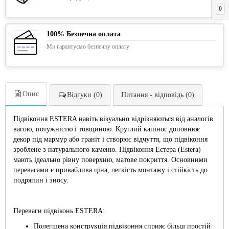
0
100% Безпечна оплата
Ми гарантуємо безпечну оплату
Опис
Відгуки (0)
Питання - відповідь (0)
Підвіконня ESTERA навіть візуально відрізняються від аналогів
вагою, потужністю і товщиною. Круглий капінос доповнює
декор під мармур або граніт і створює відчуття, що підвіконня
зроблене з натурального каменю. Підвіконня Естера (Estera)
мають ідеально рівну поверхню, матове покриття. Основними
перевагами є приваблива ціна, легкість монтажу і стійкість до
подряпин і зносу.
Переваги підвіконь ESTERA:
Полегшена конструкція підвіконня сприяє більш простій