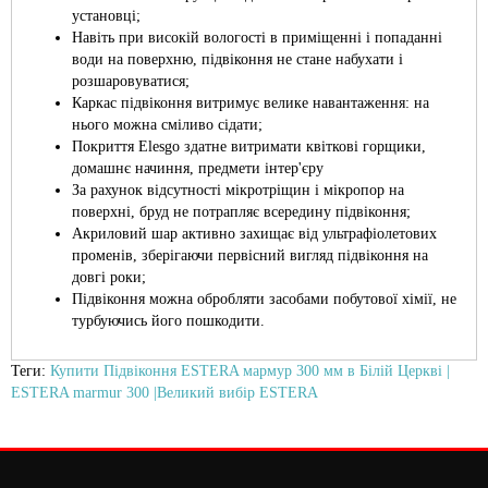
установці;
Навіть при високій вологості в приміщенні і попаданні
води на поверхню, підвіконня не стане набухати і
розшаровуватися;
Каркас підвіконня витримує велике навантаження: на
нього можна сміливо сідати;
Покриття Elesgo здатне витримати квіткові горщики,
домашнє начиння, предмети інтер'єру
За рахунок відсутності мікротріщин і мікропор на
поверхні, бруд не потрапляє всередину підвіконня;
Акриловий шар активно захищає від ультрафіолетових
променів, зберігаючи первісний вигляд підвіконня на
довгі роки;
Підвіконня можна обробляти засобами побутової хімії, не
турбуючись його пошкодити.
Теги:
Купити Підвіконня ESTERA мармур 300 мм в Білій Церкві |
ESTERA marmur 300 |Великий вибір ESTERA