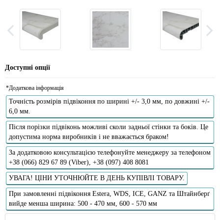
Доступні опції
*Додаткова інформація
Точність розмірів підвіконня по ширині +/- 3,0 мм, по довжині +/-
6,0 мм.
Після порізки підвіконь можливі сколи задньої стінки та боків. Це
допустима норма виробників і не вважається браком!
За додатковою консультацією телефонуйте менеджеру за телефоном
+38 (066) 829 67 89 (Viber), +38 (097) 408 8081
УВАГА! ЦІНИ УТОЧНЮЙТЕ В ДЕНЬ КУПІВЛІ ТОВАРУ.
При замовленні підвіконня Estera, WDS, ICE, GANZ та Штайнберґ
вийде менша ширина: 500 - 470 мм, 600 - 570 мм