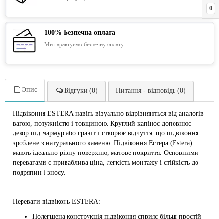
0
100% Безпечна оплата
Ми гарантуємо безпечну оплату
Опис
Відгуки (0)
Питання - відповідь (0)
Підвіконня ESTERA навіть візуально відрізняються від аналогів
вагою, потужністю і товщиною. Круглий капінос доповнює
декор під мармур або граніт і створює відчуття, що підвіконня
зроблене з натурального каменю. Підвіконня Естера (Estera)
мають ідеально рівну поверхню, матове покриття. Основними
перевагами є приваблива ціна, легкість монтажу і стійкість до
подряпин і зносу.
Переваги підвіконь ESTERA:
Полегшена конструкція підвіконня сприяє більш простій