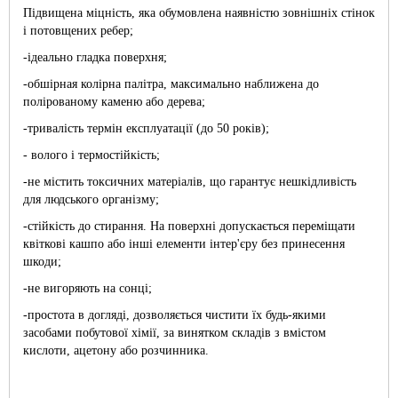
Підвищена міцність, яка обумовлена наявністю зовнішніх стінок
і потовщених ребер;
-ідеально гладка поверхня;
-обшірная колірна палітра, максимально наближена до
полірованому каменю або дерева;
-тривалість термін експлуатації (до 50 років);
- волого і термостійкість;
-не містить токсичних матеріалів, що гарантує нешкідливість
для людського організму;
-стійкість до стирання. На поверхні допускається переміщати
квіткові кашпо або інші елементи інтер'єру без принесення
шкоди;
-не вигоряють на сонці;
-простота в догляді, дозволяється чистити їх будь-якими
засобами побутової хімії, за винятком складів з вмістом
кислоти, ацетону або розчинника.