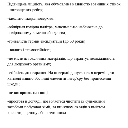
Підвищена міцність, яка обумовлена наявністю зовнішніх стінок
і потовщених ребер;
-ідеально гладка поверхня;
-обшірная колірна палітра, максимально наближена до
полірованому каменю або дерева;
-тривалість термін експлуатації (до 50 років);
- волого і термостійкість;
-не містить токсичних матеріалів, що гарантує нешкідливість
для людського організму;
-стійкість до стирання. На поверхні допускається переміщати
квіткові кашпо або інші елементи інтер'єру без принесення
шкоди;
-не вигоряють на сонці;
-простота в догляді, дозволяється чистити їх будь-якими
засобами побутової хімії, за винятком складів з вмістом
кислоти, ацетону або розчинника.