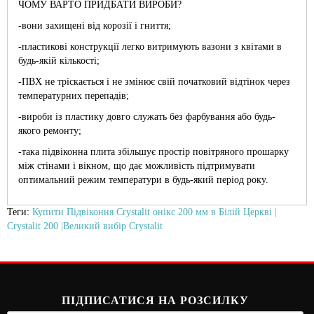
ЧОМУ ВАРТО ПРИДБАТИ ВИРОБИ?
-вони захищені від корозії і гниття;
-пластикові конструкції легко витримують вазони з квітами в
будь-якій кількості;
-ПВХ не тріскається і не змінює свій початковий відтінок через
температурних перепадів;
-вироби із пластику довго служать без фарбування або будь-
якого ремонту;
-така підвіконна плита збільшує простір повітряного прошарку
між стінами і вікном, що дає можливість підтримувати
оптимальний режим температури в будь-який період року.
Теги:
Купити Підвіконня Crystalit онікс 200 мм в Білій Церкві |
Crystalit 200 |Великий вибір Crystalit
ПІДПИСАТИСЯ НА РОЗСИЛКУ