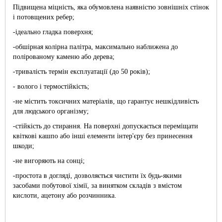
Підвищена міцність, яка обумовлена наявністю зовнішніх стінок
і потовщених ребер;
-ідеально гладка поверхня;
-обшірная колірна палітра, максимально наближена до
полірованому каменю або дерева;
-тривалість термін експлуатації (до 50 років);
- волого і термостійкість;
-не містить токсичних матеріалів, що гарантує нешкідливість
для людського організму;
-стійкість до стирання. На поверхні допускається переміщати
квіткові кашпо або інші елементи інтер'єру без принесення
шкоди;
-не вигоряють на сонці;
-простота в догляді, дозволяється чистити їх будь-якими
засобами побутової хімії, за винятком складів з вмістом
кислоти, ацетону або розчинника.