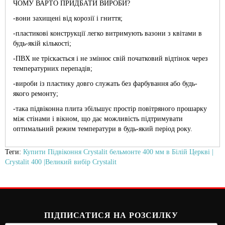
ЧОМУ ВАРТО ПРИДБАТИ ВИРОБИ?
-вони захищені від корозії і гниття;
-пластикові конструкції легко витримують вазони з квітами в
будь-якій кількості;
-ПВХ не тріскається і не змінює свій початковий відтінок через
температурних перепадів;
-вироби із пластику довго служать без фарбування або будь-
якого ремонту;
-така підвіконна плита збільшує простір повітряного прошарку
між стінами і вікном, що дає можливість підтримувати
оптимальний режим температури в будь-який період року.
Теги:
Купити Підвіконня Crystalit бельмонте 400 мм в Білій Церкві |
Crystalit 400 |Великий вибір Crystalit
ПІДПИСАТИСЯ НА РОЗСИЛКУ