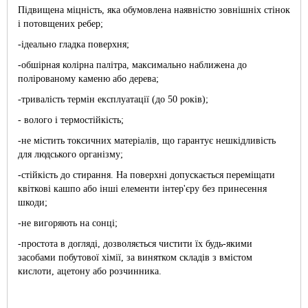
Підвищена міцність, яка обумовлена наявністю зовнішніх стінок
і потовщених ребер;
-ідеально гладка поверхня;
-обшірная колірна палітра, максимально наближена до
полірованому каменю або дерева;
-тривалість термін експлуатації (до 50 років);
- волого і термостійкість;
-не містить токсичних матеріалів, що гарантує нешкідливість
для людського організму;
-стійкість до стирання. На поверхні допускається переміщати
квіткові кашпо або інші елементи інтер'єру без принесення
шкоди;
-не вигоряють на сонці;
-простота в догляді, дозволяється чистити їх будь-якими
засобами побутової хімії, за винятком складів з вмістом
кислоти, ацетону або розчинника.