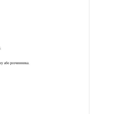
;
ону або розчинника.