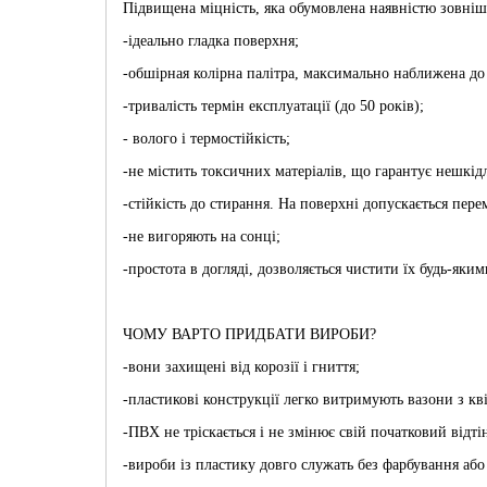
Підвищена міцність, яка обумовлена наявністю зовніш
-ідеально гладка поверхня;
-обшірная колірна палітра, максимально наближена до
-тривалість термін експлуатації (до 50 років);
- волого і термостійкість;
-не містить токсичних матеріалів, що гарантує нешкід
-стійкість до стирання. На поверхні допускається пер
-не вигоряють на сонці;
-простота в догляді, дозволяється чистити їх будь-яки
ЧОМУ ВАРТО ПРИДБАТИ ВИРОБИ?
-вони захищені від корозії і гниття;
-пластикові конструкції легко витримують вазони з квіт
-ПВХ не тріскається і не змінює свій початковий відт
-вироби із пластику довго служать без фарбування або