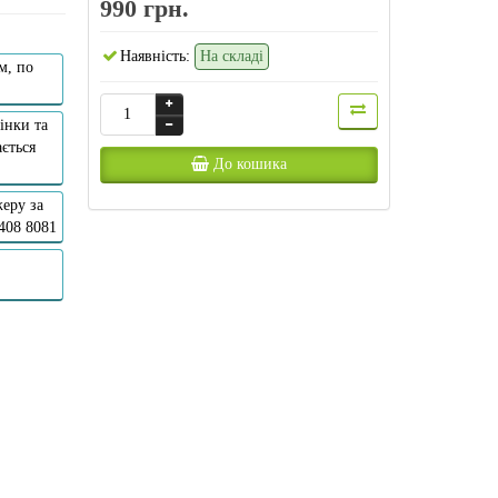
990 грн.
Наявність:
На складі
м, по
інки та
ється
До кошика
еру за
 408 8081