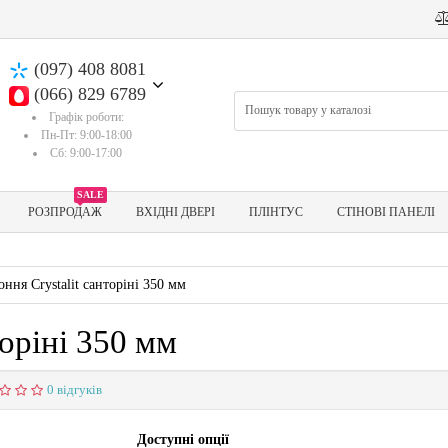
(097) 408 8081
(066) 829 6789
Графік роботи:
Пн-Пт: 9:00-18:00
Сб: 9:00-17:00
SALE
РОЗПРОДАЖ
ВХІДНІ ДВЕРІ
ПЛІНТУС
СТІНОВІ ПАНЕЛІ
оння Crystalit санторіні 350 мм
торіні 350 мм
0 відгуків
Доступні опції