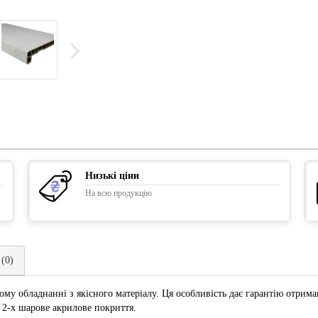
Низькі ціни
На всю продукцію
 (0)
ому обладнанні з якісного матеріалу. Ця особливість дає гарантію отриманн
е 2-х шарове акрилове покриття.