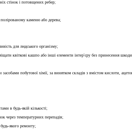
ніх стінок і потовщених ребер;
 полірованому каменю або дерева;
ливість для людського організму;
еміщати квіткові кашпо або інші елементи інтер'єру без принесення шкоди
ми засобами побутової хімії, за винятком складів з вмістом кислоти, ацет
ами в будь-якій кількості;
інок через температурних перепадів;
 будь-якого ремонту;