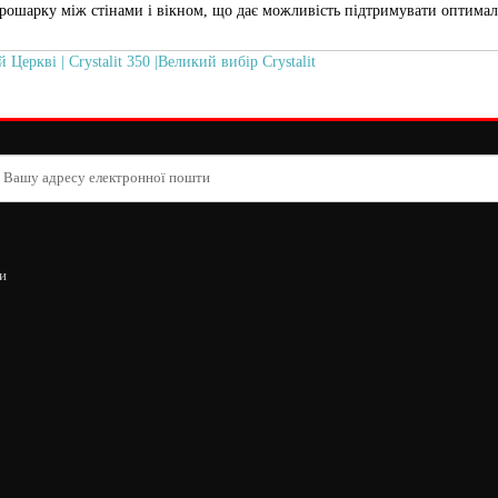
 прошарку між стінами і вікном, що дає можливість підтримувати оптима
 Церкві | Crystalit 350 |Великий вибір Crystalit
и