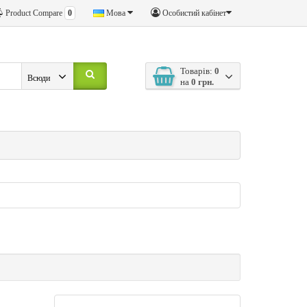
Product Compare
0
Мова
Особистий кабінет
Товарів:
0
Всюди
на
0 грн.