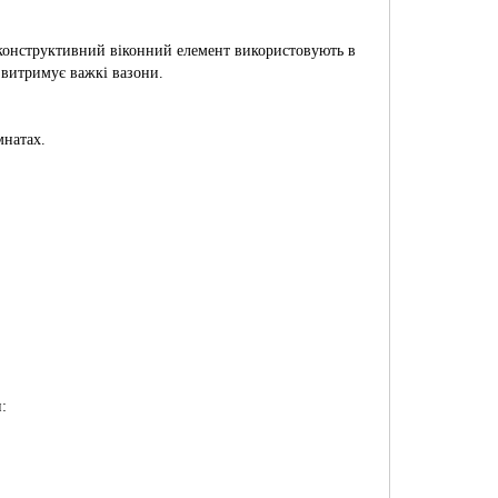
о конструктивний віконний елемент використовують в
 витримує важкі вазони.
мнатах.
: