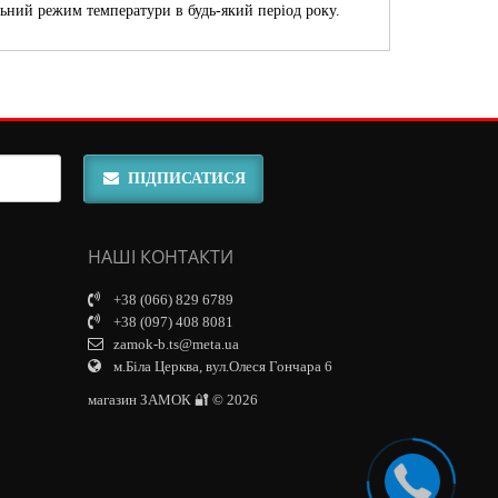
льний режим температури в будь-який період року.
ПІДПИСАТИСЯ
НАШІ КОНТАКТИ
+38 (066) 829 6789
+38 (097) 408 8081
zamok-b.ts@meta.ua
м.Біла Церква, вул.Олеся Гончара 6
магазин ЗАМОК 🔐 © 2026