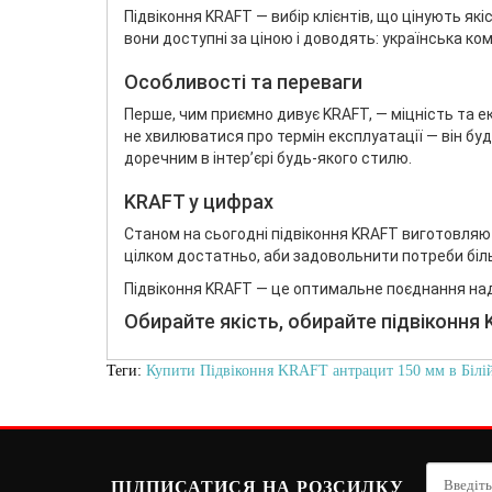
Підвіконня KRAFT — вибір клієнтів, що цінують я
вони доступні за ціною і доводять: українська к
Особливості та переваги
Перше, чим приємно дивує KRAFT, — міцність та ек
не хвилюватися про термін експлуатації — він буд
доречним в інтер’єрі будь-якого стилю.
KRAFT у цифрах
Станом на сьогодні підвіконня KRAFT виготовляют
цілком достатньо, аби задовольнити потреби біль
Підвіконня KRAFT — це оптимальне поєднання наді
Обирайте якість, обирайте підвіконня 
Теги:
Купити Підвіконня KRAFT антрацит 150 мм в Білій
ПІДПИСАТИСЯ НА РОЗСИЛКУ