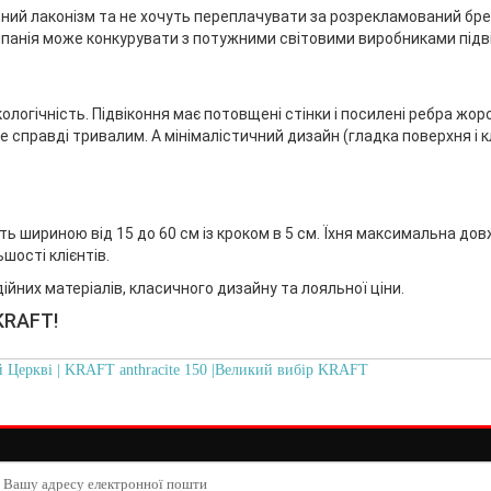
кісний лаконізм та не хочуть переплачувати за розрекламований б
омпанія може конкурувати з потужними світовими виробниками підв
ологічність. Підвіконня має потовщені стінки і посилені ребра жор
е справді тривалим. А мінімалістичний дизайн (гладка поверхня і к
ь шириною від 15 до 60 см із кроком в 5 см. Їхня максимальна дов
шості клієнтів.
йних матеріалів, класичного дизайну та лояльної ціни.
KRAFT!
 Церкві | KRAFT anthracite 150 |Великий вибір KRAFT