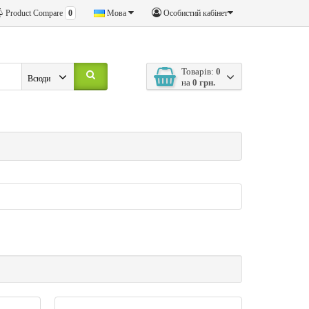
Product Compare
0
Мова
Особистий кабінет
Товарів:
0
Всюди
на
0 грн.