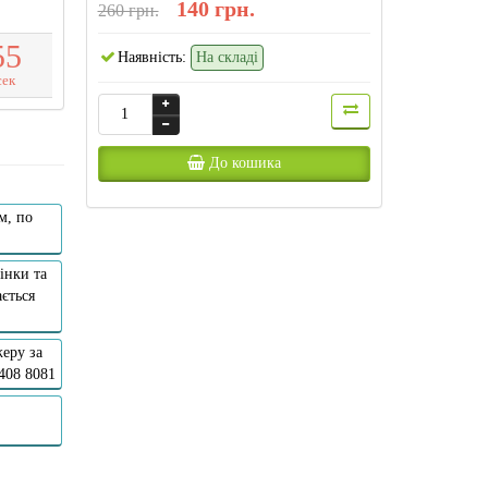
140 грн.
260 грн.
5
4
Наявність:
На складі
сек
До кошика
м, по
інки та
ється
еру за
 408 8081