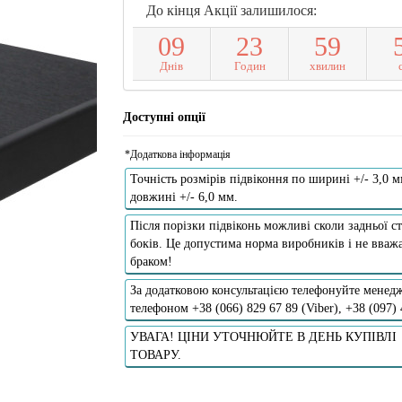
До кінця Акції залишилося:
0
9
2
3
5
9
Днів
Годин
хвилин
Доступні опції
*Додаткова інформація
Точність розмірів підвіконня по ширині +/- 3,0 м
довжині +/- 6,0 мм.
Після порізки підвіконь можливі сколи задньої ст
боків. Це допустима норма виробників і не вважа
браком!
За додатковою консультацією телефонуйте менедж
телефоном +38 (066) 829 67 89 (Viber), +38 (097)
УВАГА! ЦІНИ УТОЧНЮЙТЕ В ДЕНЬ КУПІВЛІ
ТОВАРУ.