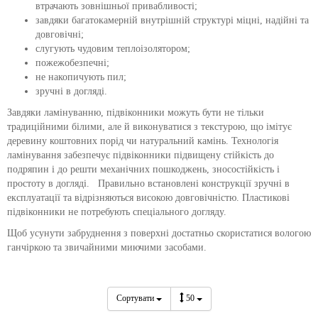
втрачають зовнішньої привабливості;
завдяки багатокамерній внутрішній структурі міцні, надійні та
довговічні;
слугують чудовим теплоізолятором;
пожежобезпечні;
не накопичують пил;
зручні в догляді.
Завдяки ламінуванню, підвіконники можуть бути не тільки
традиційними білими, але й виконуватися з текстурою, що імітує
деревину коштовних порід чи натуральний камінь. Технологія
ламінування забезпечує підвіконники підвищену стійкість до
подряпин і до решти механічних пошкоджень, зносостійкість і
простоту в догляді. Правильно встановлені конструкції зручні в
експлуатації та відрізняються високою довговічністю. Пластикові
підвіконники не потребують спеціального догляду.
Щоб усунути забруднення з поверхні достатньо скористатися вологою
ганчіркою та звичайними миючими засобами.
Сортувати
50