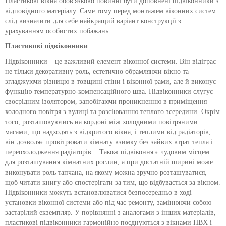
Пластикові вікна обов'язково повинні бути доповнені підвіконники з
відповідного матеріалу. Саме тому перед монтажем віконних систем
слід визначити для себе найкращий варіант конструкції з
урахуванням особистих побажань.
Пластикові підвіконники
Підвіконники – це важливий елемент віконної системи. Він відіграє
не тільки декоративну роль, естетично обрамляючи вікно та
згладжуючи різницю в товщині стіни і віконної рами, але й виконує
функцію температурно-компенсаційного шва. Підвіконники слугує
своєрідним ізолятором, запобігаючи проникненню в приміщення
холодного повітря з вулиці та розсіюванню теплого зсередини. Окрім
того, розташовуючись на кордоні між холодними повітряними
масами, що надходять з відкритого вікна, і теплими від радіаторів,
він дозволяє провітрювати кімнату взимку без зайвих втрат тепла і
переохолодження радіаторів. Також підвіконня є чудовим місцем
для розташування кімнатних рослин, а при достатній ширині може
виконувати роль тапчана, на якому можна зручно розташуватися,
щоб читати книгу або спостерігати за тим, що відбувається за вікном.
Підвіконники можуть встановлюватися безпосередньо в ході
установки віконної системи або під час ремонту, замінюючи собою
застарілий екземпляр. У порівнянні з аналогами з інших матеріалів,
пластикові підвіконники гармонійно поєднуються з вікнами ПВХ і