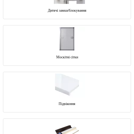
Дитячі замки/блокування
Москітні сітки
Підвіконня