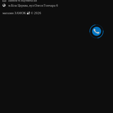
zamok-b.ts@meta.ua
м.Біла Церква, вул.Олеся Гончара 6
магазин ЗАМОК 🔐 © 2026