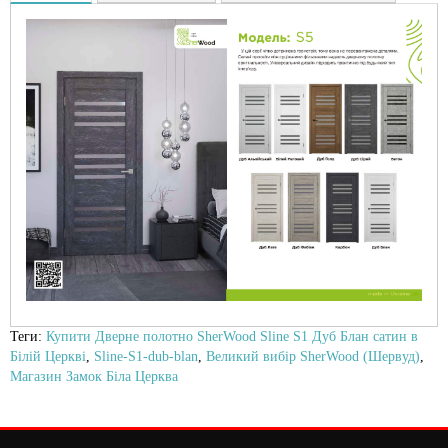
Теги:
Купити Дверне полотно SherWood Sline S1 Дуб Блан сатин в
Білій Церкві
,
Sline-S1-dub-blan
,
Великий вибір SherWood (Шервуд)
,
Магазин Замок Біла Церква