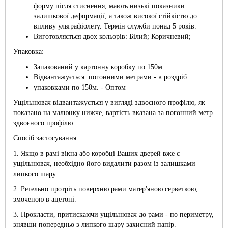
форму після стиснення, мають низькі показники
залишкової деформації, а також високої стійкістю до
впливу ультрафіолету. Термін служби понад 5 років.
Виготовляється двох кольорів: Білий; Коричневий;
Упаковка:
Запакований у картонну коробку по 150м.
Відвантажується: погонними метрами - в роздріб
упаковками по 150м. - Оптом
Ущільнювач відвантажується у вигляді здвоєного профілю, як
показано на малюнку нижче, вартість вказана за погонний метр
здвоєного профілю.
Спосіб застосування:
1. Якщо в рамі вікна або коробці Ваших дверей вже є
ущільнювач, необхідно його видалити разом із залишками
липкого шару.
2. Ретельно протріть поверхню рами матер'яною серветкою,
змоченою в ацетоні.
3. Прокласти, притискаючи ущільнювач до рами - по периметру,
знявши попередньо з липкого шару захисний папір.