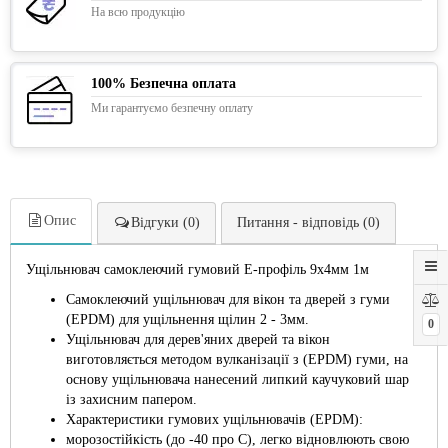
На всю продукцію
100% Безпечна оплата
Ми гарантуємо безпечну оплату
Опис
Відгуки (0)
Питання - відповідь (0)
Ущільнювач самоклеючий гумовий E-профіль 9х4мм 1м
Самоклеючий ущільнювач для вікон та дверей з гуми
(EPDM) для ущільнення щілин 2 - 3мм.
0
Ущільнювач для дерев'яних дверей та вікон
виготовляється методом вулканізації з (EPDM) гуми, на
основу ущільнювача нанесений липкий каучуковий шар
із захисним папером.
Характеристики гумових ущільнювачів (EPDM):
морозостійкість (до -40 про С), легко відновлюють свою