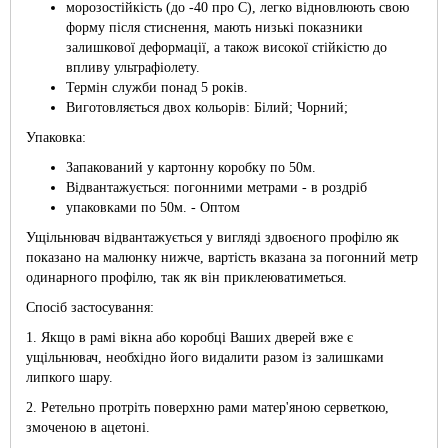
морозостійкість (до -40 про С), легко відновлюють свою
форму після стиснення, мають низькі показники
залишкової деформації, а також високої стійкістю до
впливу ультрафіолету.
Термін служби понад 5 років.
Виготовляється двох кольорів: Білий; Чорний;
Упаковка:
Запакований у картонну коробку по 50м.
Відвантажується: погонними метрами - в роздріб
упаковками по 50м. - Оптом
Ущільнювач відвантажується у вигляді здвоєного профілю як
показано на малюнку нижче, вартість вказана за погонний метр
одинарного профілю, так як він приклеюватиметься.
Спосіб застосування:
1. Якщо в рамі вікна або коробці Ваших дверей вже є
ущільнювач, необхідно його видалити разом із залишками
липкого шару.
2. Ретельно протріть поверхню рами матер'яною серветкою,
змоченою в ацетоні.