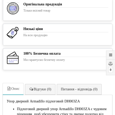
Оригінальна продукція
Тільки якісний товар
Низькі ціни
На всю продукцію
100% Безпечна оплата
Ми гарантуємо безпечну оплату
0
Опис
Відгуки (0)
Питання - відповідь (0)
Упор дверний Armadillo підлоговий DH003ZA
Підлоговий дверний упор Armadillo DH003ZA є чудовим
рішенням, щоб убезпечити стіну та дверне полотно від