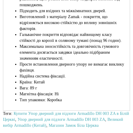
пошкоджень.
Підходить для вхідних та міжкімнатних дверей.
Виготовлений з матеріалу Zamak - покриття, що
відрізняється високою стійкістю до впливу зовнішніх
факторів.
Гальванічне покриття відповідає найвищому класу
стійкості до корозії в соляному тумані (понад 96 годин).
Максимальна зносостійкість та довговічність гумового
елемента досягається завдяки ідеально підібраним
значенням еластичності.
Просте встановлення дверного упору не вимагає виклику
фахівця.
Надійна система фіксації.
Країна: Китай
Вага: 89 г
Магнітна фіксація: Ні
Тип упаковки: Коробка
Теги:
Купити Упор дверний для підлоги Armadillo DH 003 ZA в Білій
Церкві
,
Упор дверний для підлоги Armadillo DH 003 ZA
,
Великий
вибір Armadillo (Китай)
,
Магазин Замок Біла Церква