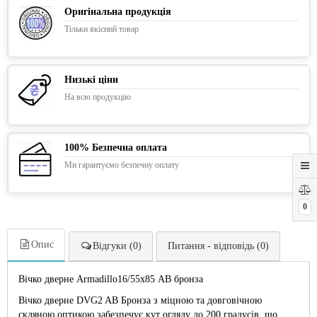
Оригінальна продукція
Тільки якісний товар
Низькі ціни
На всю продукцію
100% Безпечна оплата
Ми гарантуємо безпечну оплату
0
Опис
Відгуки (0)
Питання - відповідь (0)
Вічко дверне Armadillo16/55х85 AB бронза
Вічко дверне DVG2 AB Бронза з міцною та довговічною
скляною оптикою забезпечує кут огляду до 200 градусів, що