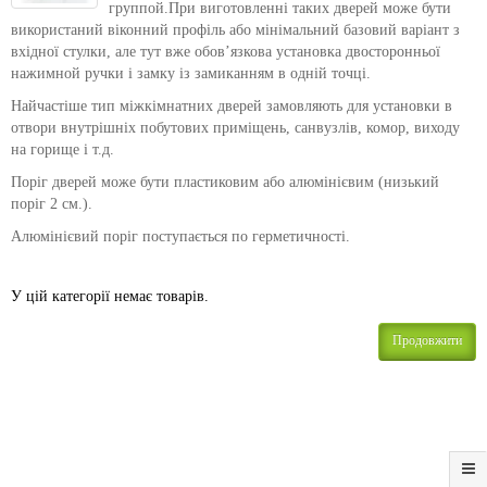
группой.При виготовленні таких дверей може бути
використаний віконний профіль або мінімальний базовий варіант з
вхідної стулки, але тут вже обов’язкова установка двосторонньої
нажимной ручки і замку із замиканням в одній точці.
Найчастіше тип міжкімнатних дверей замовляють для установки в
отвори внутрішніх побутових приміщень, санвузлів, комор, виходу
на горище і т.д.
Поріг дверей може бути пластиковим або алюмінієвим (низький
поріг 2 см.).
Алюмінієвий поріг поступається по герметичності.
У цій категорії немає товарів.
Продовжити