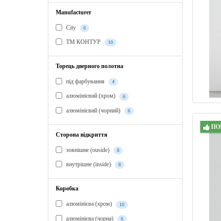
Manufacturer
City
6
ТМ КОНТУР
10
Торець дверного полотна
під фарбування
4
алюмінієвий (хром)
6
алюмінієвий (чорний)
6
ПО
Сторона відкриття
зовнішне (ouside)
8
внутрішне (inside)
8
Коробка
алюмінієва (хром)
10
алюмінієва (чорна)
6