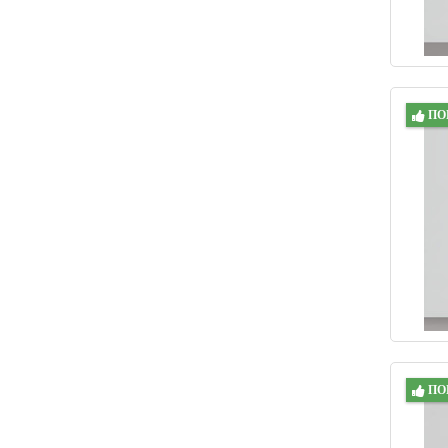
ПО
ПО