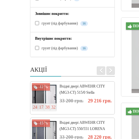
Зовнішнє покриття:
грунт (пiд фарбування)
16
ПО
Внутрішнє покриття:
грунт (пiд фарбування)
16
АКЦІЇ
Вхідні двері ABWEHR CITY
-12 %
-12 %
(MG3-CT) 515/0 Stella
33 200 грн.
29 216 грн.
2
4
1
7
3
8
3
1
2
4
1
7
3
ПО
Вхідні двері ABWEHR CITY
-15 %
-15 %
(MG3-CT) 550/551 LORENA
33 200 грн.
28 220 грн.