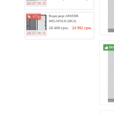
2
4
1
7
3
8
3
1
0
9
2
3
5
Вхідні двері ABWEHR
-12 %
-15 %
MEGAPOLIS (MG3)
КВАРТИРА ТРИ КОНТУРА
28 400 грн.
24 992 грн.
573-558 Melany
2
4
1
7
3
8
3
0
0
9
2
3
5
ПО