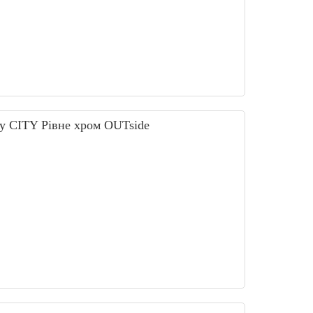
ТИП 2
845 грн.
у CITY Рівне хром OUTside