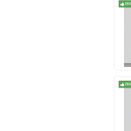
ПО
ПО