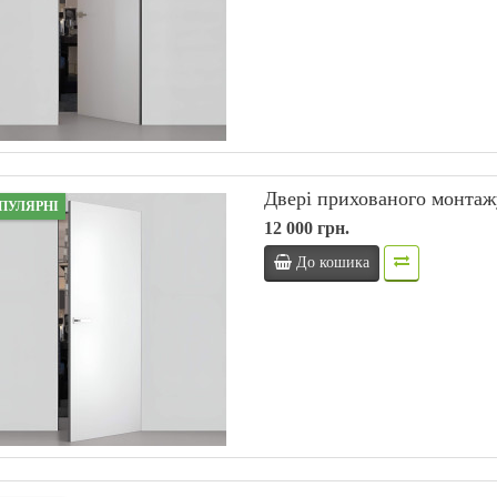
9
5
3
0
9
2
3
5
9
5
3
Вхідні двері MAGDA ТИП 12.2
Вхідні двері MAGDA 
-5 %
МОДЕЛЬ 145 К
МОДЕЛЬ 140
11 625 грн.
9 880 грн.
19 860 грн.
18 
9
5
3
0
9
2
3
5
9
5
3
Двері прихованого монтаж
ПУЛЯРНІ
12 000 грн.
До кошика