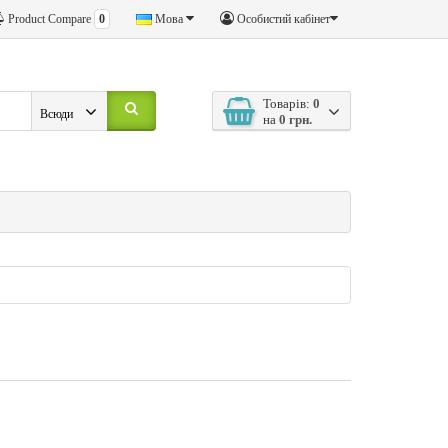
Product Compare
0
Мова
Особистий кабінет
Товарів:
0
Всюди
на
0 грн.