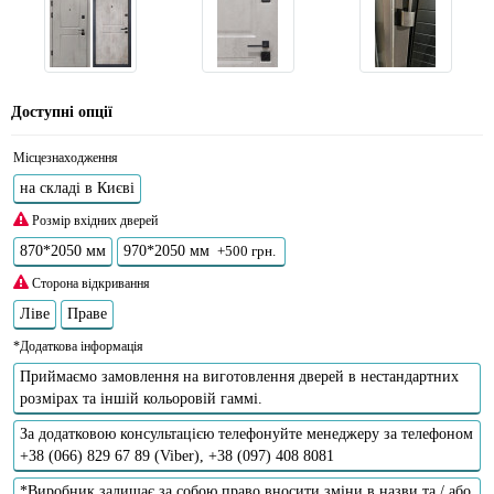
Доступні опції
Місцезнаходження
на складі в Києві
Розмір вхідних дверей
870*2050 мм
970*2050 мм
+500 грн.
Сторона відкривання
Ліве
Праве
*Додаткова інформація
Приймаємо замовлення на виготовлення дверей в нестандартних
розмірах та іншій кольоровій гаммі.
За додатковою консультацією телефонуйте менеджеру за телефоном
+38 (066) 829 67 89 (Viber), +38 (097) 408 8081
*Виробник залишає за собою право вносити зміни в назви та / або