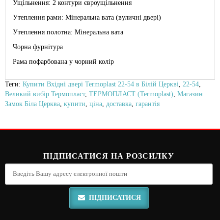
Ущільнення: 2 контури євроущільнення
Утеплення рами: Мінеральна вата (вуличні двері)
Утеплення полотна: Мінеральна вата
Чорна фурнітура
Рама пофарбована у чорний колір
Теги:
Купити Вхідні двері Termoplast 22-54 в Білій Церкві
,
22-54
,
Великий вибір Термопласт
,
ТЕРМОПЛАСТ (Termoplast)
,
Магазин
Замок Біла Церква
,
купити
,
ціна
,
доставка
,
гарантія
ПІДПИСАТИСЯ НА РОЗСИЛКУ
ПІДПИСАТИСЯ