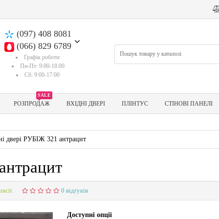
(097) 408 8081
(066) 829 6789
Графік роботи:
Пн-Пт: 9:00-18:00
Сб: 9:00-17:00
SALE
РОЗПРОДАЖ
ВХІДНІ ДВЕРІ
ПЛІНТУС
СТІНОВІ ПАНЕЛІ
ні двері РУБІЖ 321 антрацит
 антрацит
racit
0 відгуків
Доступні опції