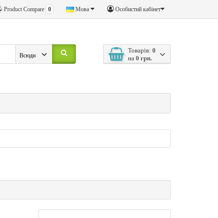
Product Compare
0
Мова
Особистий кабінет
Товарів:
0
Всюди
на
0 грн.