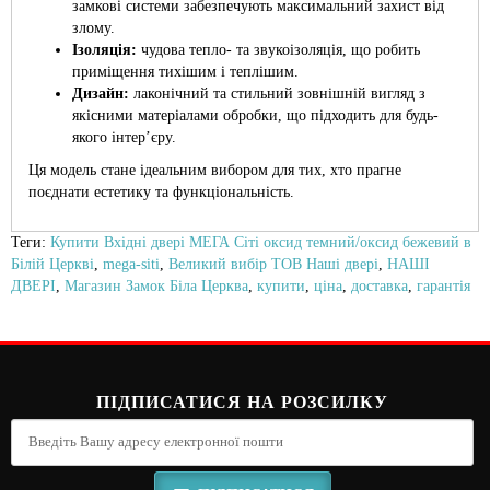
замкові системи забезпечують максимальний захист від
злому.
Ізоляція:
чудова тепло- та звукоізоляція, що робить
приміщення тихішим і теплішим.
Дизайн:
лаконічний та стильний зовнішній вигляд з
якісними матеріалами обробки, що підходить для будь-
якого інтер’єру.
Ця модель стане ідеальним вибором для тих, хто прагне
поєднати естетику та функціональність.
Теги:
Купити Вхідні двері МЕГА Сіті оксид темний/оксид бежевий в
Білій Церкві
,
mega-siti
,
Великий вибір ТОВ Наші двері
,
НАШІ
ДВЕРІ
,
Магазин Замок Біла Церква
,
купити
,
ціна
,
доставка
,
гарантія
ПІДПИСАТИСЯ НА РОЗСИЛКУ