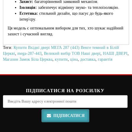
Захист:
багаторівневий замковий механізм.
Ізоляція:
забезпечує відмінну звуко- та теплоізоляцію.
Естетика:
стильний дизайн, що пасує до будь-якого
інтер'єру.
Ця модель є оптимальним вибором для тих, хто шукає надійний
захист і сучасний вигляд.
Теги:
Купити Вхідні двері МЕГА 287 (443) Венге темний в Білій
Церкві
,
mega-287-443
,
Великий вибір ТОВ Наші двері
,
НАШІ ДВЕРІ
,
Магазин Замок Біла Церква
,
купити
,
ціна
,
доставка
,
гарантія
ПІДПИСАТИСЯ НА РОЗСИЛКУ
ПІДПИСАТИСЯ