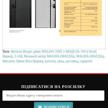
Теги:
Купити Вхідні двері MAGDA ТИП 2 МОДЕЛЬ 518 в Білій
Церкві
,
2-518
,
Великий вибір MAGDA (МАГДА)
,
MAGDA (МАГДА)
,
Магазин Замок Біла Церква
,
купити
,
ціна
,
доставка
,
гарантія
ПІДПИСАТИСЯ НА РОЗСИЛКУ
ПІДПИСАТИСЯ