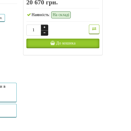
20 670 грн.
Наявність:
На складі
н.
До кошика
и в