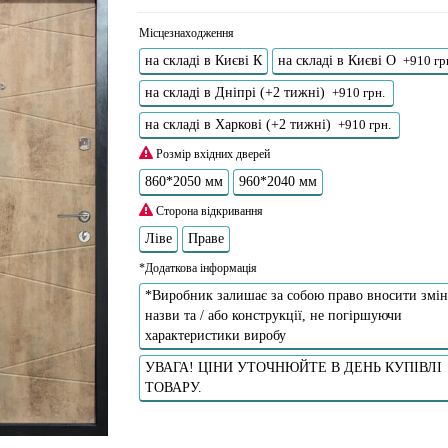
Місцезнаходження
на складі в Києві К
на складі в Києві О
+910 гр
на складі в Дніпрі (+2 тижні)
+910 грн.
на складі в Харкові (+2 тижні)
+910 грн.
Розмір вхідних дверей
860*2050 мм
960*2040 мм
Сторона відкривання
Ліве
Праве
*Додаткова інформація
*Виробник залишає за собою право вносити змін
назви та / або конструкції, не погіршуючи
характеристики виробу
УВАГА! ЦІНИ УТОЧНЮЙТЕ В ДЕНЬ КУПІВЛІ
ТОВАРУ.