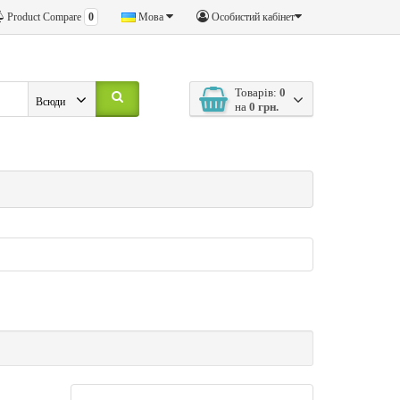
Product Compare
0
Мова
Особистий кабінет
Товарів:
0
Всюди
на
0 грн.