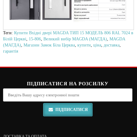
Теги:
Купити Вхідні двері MAGDA ТИП 15 МОДЕЛЬ 806 RAL 7024 в
Білій Церкві
,
15-806
,
Великий вибір MAGDA (МАГДА)
,
MAGDA
(МАГДА)
,
Магазин Замок Біла Церква
,
купити
,
ціна
,
доставка
,
гарантія
ПІДПИСАТИСЯ НА РОЗСИЛКУ
ПІДПИСАТИСЯ
ДОСТАВКА ТА ОПЛАТА