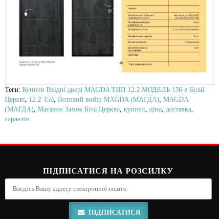
Теги:
Купити Вхідні двері MAGDA ТИП 12.2 МОДЕЛЬ 156 в Білій
Церкві
,
12.2-156
,
Великий вибір MAGDA (МАГДА)
,
MAGDA
(МАГДА)
,
Магазин Замок Біла Церква
,
купити
,
ціна
,
доставка
,
гарантія
ПІДПИСАТИСЯ НА РОЗСИЛКУ
ПІДПИСАТИСЯ