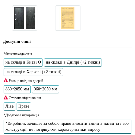
Доступні опції
Місцезнаходження
на складі в Києві О
на складі в Дніпрі (+2 тижні)
на складі в Харкові (+2 тижні)
Розмір вхідних дверей
860*2050 мм
960*2050 мм
Сторона відкривання
Ліве
Праве
*Додаткова інформація
*Виробник залишає за собою право вносити зміни в назви та / або
конструкції, не погіршуючи характеристики виробу