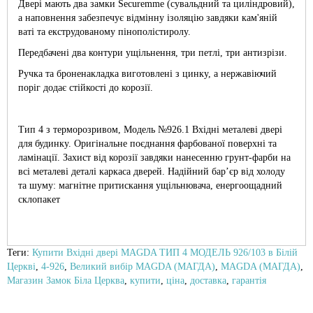
Двері мають два замки Securemme (сувальдний та циліндровий),
а наповнення забезпечує відмінну ізоляцію завдяки кам'яній
ваті та екструдованому пінополістиролу.
Передбачені два контури ущільнення, три петлі, три антизрізи.
Ручка та броненакладка виготовлені з цинку, а нержавіючий
поріг додає стійкості до корозії.
Тип 4 з терморозривом, Модель №926.1 Вхідні металеві двері
для будинку. Оригінальне поєднання фарбованої поверхні та
ламінації. Захист від корозії завдяки нанесенню грунт-фарби на
всі металеві деталі каркаса дверей. Надійний бар’єр від холоду
та шуму: магнітне притискання ущільнювача, енергоощадний
склопакет
Теги:
Купити Вхідні двері MAGDA ТИП 4 МОДЕЛЬ 926/103 в Білій
Церкві
,
4-926
,
Великий вибір MAGDA (МАГДА)
,
MAGDA (МАГДА)
,
Магазин Замок Біла Церква
,
купити
,
ціна
,
доставка
,
гарантія