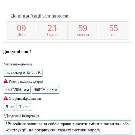
До кінця Акції залишилося:
0
9
2
3
5
9
5
4
Днів
Годин
хвилин
сек
Доступні опції
Місцезнаходження
на складі в Києві К
Розмір вхідних дверей
860*2050 мм
960*2050 мм
Сторона відкривання
Ліве
Праве
*Додаткова інформація
*Виробник залишає за собою право вносити зміни в назви та / або
конструкції, не погіршуючи характеристики виробу