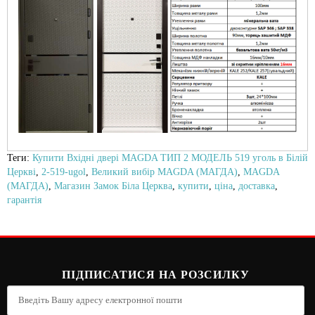
Теги:
Купити Вхідні двері MAGDA ТИП 2 МОДЕЛЬ 519 уголь в Білій
Церкві
,
2-519-ugol
,
Великий вибір MAGDA (МАГДА)
,
MAGDA
(МАГДА)
,
Магазин Замок Біла Церква
,
купити
,
ціна
,
доставка
,
гарантія
ПІДПИСАТИСЯ НА РОЗСИЛКУ