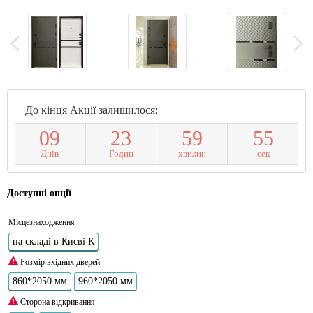
До кінця Акції залишилося:
0
9
2
3
5
9
5
4
Днів
Годин
хвилин
сек
Доступні опції
Місцезнаходження
на складі в Києві К
Розмір вхідних дверей
860*2050 мм
960*2050 мм
Сторона відкривання