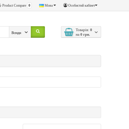
Product Compare
0
Мова
Особистий кабінет
Товарів:
0
Всюди
на
0 грн.