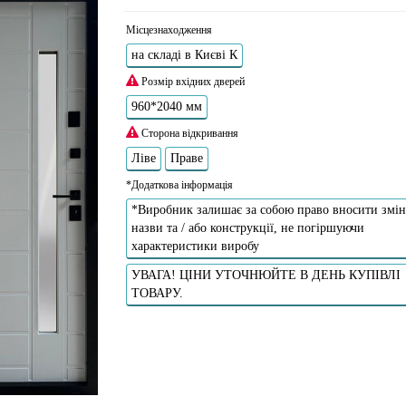
Місцезнаходження
на складі в Києві К
Розмір вхідних дверей
960*2040 мм
Сторона відкривання
Ліве
Праве
*Додаткова інформація
*Виробник залишає за собою право вносити змін
назви та / або конструкції, не погіршуючи
характеристики виробу
УВАГА! ЦІНИ УТОЧНЮЙТЕ В ДЕНЬ КУПІВЛІ
ТОВАРУ.