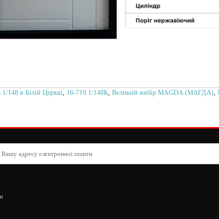
/148 в Білій Церкві
,
16-719.1/148К
,
Великий вибір MAGDA (МАГДА)
,
и