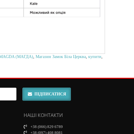
MAGDA (МАГДА)
,
Магазин Замок Біла Церква
,
купити
,
ПІДПИСАТИСЯ
НАШІ КОНТАКТИ
+38 (066) 829 6789
+38 (097) 408 8081