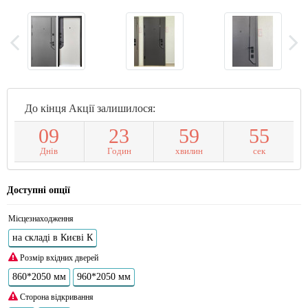
До кінця Акції залишилося:
0
9
2
3
5
9
5
4
Днів
Годин
хвилин
сек
Доступні опції
Місцезнаходження
на складі в Києві К
Розмір вхідних дверей
860*2050 мм
960*2050 мм
Сторона відкривання