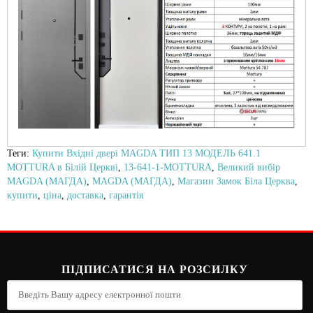
Теги:
Купити Вхідні двері MAGDA ТИП 13 МОДЕЛЬ 641.1
MOTTURA в Білій Церкві
,
13-641-1-MOTTURA
,
Великий вибір
MAGDA (МАГДА)
,
MAGDA (МАГДА)
,
Магазин Замок Біла Церква
,
купити
,
ціна
,
доставка
,
гарантія
ПІДПИСАТИСЯ НА РОЗСИЛКУ