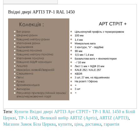
Вхідні двері АРТІЗ TP-1 RAL 1450
Теги:
Купити Вхідні двері АРТІЗ Арт СТРІТ+ TP-1 RAL 1450 в Білій
Церкві
,
TP-1-1450
,
Великий вибір ARTIZ (Артіз)
,
ARTIZ (АРТІЗ)
,
Магазин Замок Біла Церква
,
купити
,
ціна
,
доставка
,
гарантія