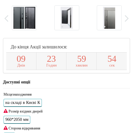
До кінця Акції залишилося:
0
9
2
3
5
9
5
4
Днів
Годин
хвилин
сек
Доступні опції
Місцезнаходження
на складі в Києві К
Розмір вхідних дверей
960*2050 мм
Сторона відкривання