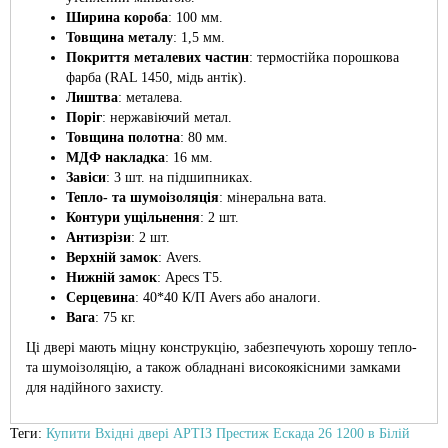
Ширина короба
: 100 мм.
Товщина металу
: 1,5 мм.
Покриття металевих частин
: термостійка порошкова
фарба (RAL 1450, мідь антік).
Лиштва
: металева.
Поріг
: нержавіючий метал.
Товщина полотна
: 80 мм.
МДФ накладка
: 16 мм.
Завіси
: 3 шт. на підшипниках.
Тепло- та шумоізоляція
: мінеральна вата.
Контури ущільнення
: 2 шт.
Антизрізи
: 2 шт.
Верхній замок
: Avers.
Нижній замок
: Apecs T5.
Серцевина
: 40*40 К/П Avers або аналоги.
Вага
: 75 кг.
Ці двері мають міцну конструкцію, забезпечують хорошу тепло-
та шумоізоляцію, а також обладнані високоякісними замками
для надійного захисту.
Теги:
Купити Вхідні двері АРТІЗ Престиж Ескада 26 1200 в Білій