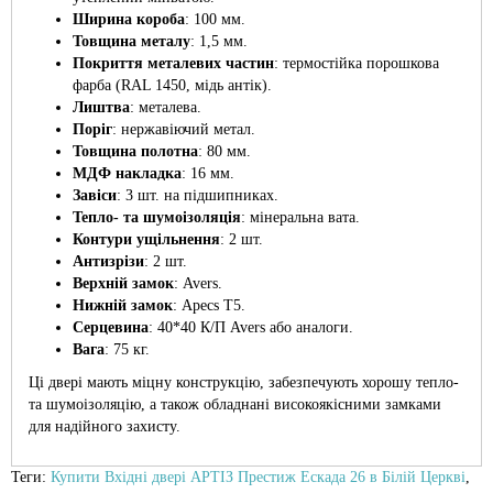
Ширина короба
: 100 мм.
Товщина металу
: 1,5 мм.
Покриття металевих частин
: термостійка порошкова
фарба (RAL 1450, мідь антік).
Лиштва
: металева.
Поріг
: нержавіючий метал.
Товщина полотна
: 80 мм.
МДФ накладка
: 16 мм.
Завіси
: 3 шт. на підшипниках.
Тепло- та шумоізоляція
: мінеральна вата.
Контури ущільнення
: 2 шт.
Антизрізи
: 2 шт.
Верхній замок
: Avers.
Нижній замок
: Apecs T5.
Серцевина
: 40*40 К/П Avers або аналоги.
Вага
: 75 кг.
Ці двері мають міцну конструкцію, забезпечують хорошу тепло-
та шумоізоляцію, а також обладнані високоякісними замками
для надійного захисту.
Теги:
Купити Вхідні двері АРТІЗ Престиж Ескада 26 в Білій Церкві
,