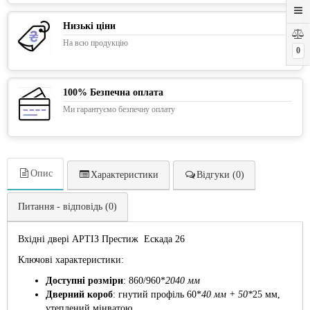
Низькі ціни
На всю продукцію
0
100% Безпечна оплата
Ми гарантуємо безпечну оплату
Опис
Характеристики
Відгуки (0)
Питання - відповідь (0)
Вхідні двері АРТІЗ Престиж Ескада 26
Ключові характеристики:
Доступні розміри
: 860/960*
2040 мм
Дверний короб
: гнутий профіль 60*
40 мм + 50*
25 мм,
утеплений мінватою.