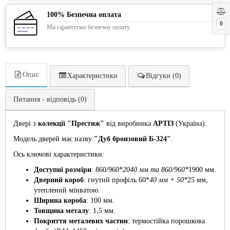
100% Безпечна оплата
0
Ми гарантуємо безпечну оплату
Опис
Характеристики
Відгуки (0)
Питання - відповідь (0)
Двері з
колекції "Престиж"
від виробника
АРТІЗ
(Україна).
Модель дверей має назву
"Дуб бронзовий Б-324"
.
Ось ключові характеристики:
Доступні розміри
: 860/960*
2040 мм та 860/960*
1900 мм.
Дверний короб
: гнутий профіль 60*
40 мм + 50*
25 мм,
утеплений мінватою.
Ширина короба
: 100 мм.
Товщина металу
: 1,5 мм.
Покриття металевих частин
: термостійка порошкова