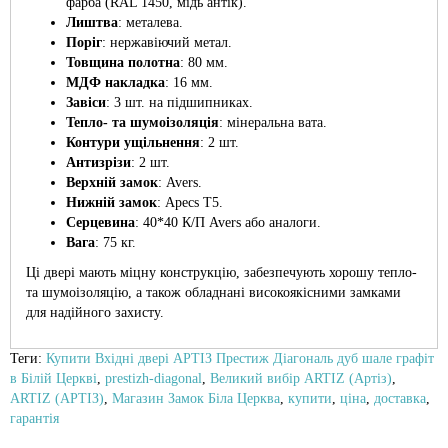
фарба (RAL 1450, мідь антік).
Лиштва
: металева.
Поріг
: нержавіючий метал.
Товщина полотна
: 80 мм.
МДФ накладка
: 16 мм.
Завіси
: 3 шт. на підшипниках.
Тепло- та шумоізоляція
: мінеральна вата.
Контури ущільнення
: 2 шт.
Антизрізи
: 2 шт.
Верхній замок
: Avers.
Нижній замок
: Apecs T5.
Серцевина
: 40*40 К/П Avers або аналоги.
Вага
: 75 кг.
Ці двері мають міцну конструкцію, забезпечують хорошу тепло-
та шумоізоляцію, а також обладнані високоякісними замками
для надійного захисту.
Теги:
Купити Вхідні двері АРТІЗ Престиж Діагональ дуб шале графіт
в Білій Церкві
,
prestizh-diagonal
,
Великий вибір ARTIZ (Артіз)
,
ARTIZ (АРТІЗ)
,
Магазин Замок Біла Церква
,
купити
,
ціна
,
доставка
,
гарантія