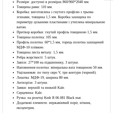
Розміри: доступні в розмірах 860/960*2040 мм.
Товщина рами: 110 мм.
Коробка: виготовлена з гнутого профілю з трьома
згинами, товщина 1,5 мм. Коробка захищена по
периметру цільними пластинами і утеплена мінеральною
ватою.
Притвор коробки: гнутий профіль товщиною 1,5 мм.
Товщина полотна: 105 мм.
Профіль полотна: 60*1,5 мм, торець полотна захищений
МДФ-10 плівкою.
Товщина листа металу: 1,5 мм.
Ребра жорсткості: 5 штук.
Завіси: 27*100 на підшипнику, 3 штуки.
Наповнення полотна: мінеральна вата товщиною 50 мм.
Ущільнювач: по типу євро V, три контури (чорний).
Лиштва: МДФ-19, ширина 80 мм.
Антизрізи: 3 штуки.
Замки: верхній та нижній Kale.
Серцевина: Kale.
Ручка: на розетці Kedr R 06.081 Black mat.
Додаткові елементи: нержавіючий поріг, нічник,
ексцентрик.