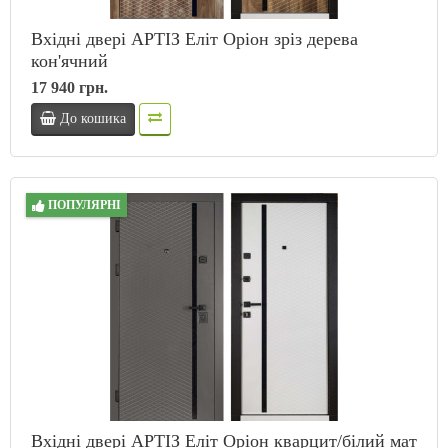
Вхідні двері АРТІЗ Еліт Оріон зріз дерева
кон'ячний
17 940 грн.
До кошика
ПОПУЛЯРНІ
Вхідні двері АРТІЗ Еліт Оріон кварцит/білий мат