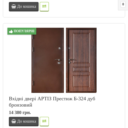
0
До кошика
ПОПУЛЯРНІ
Вхідні двері АРТІЗ Престиж Б-324 дуб
бронзовий
14 380 грн.
До кошика