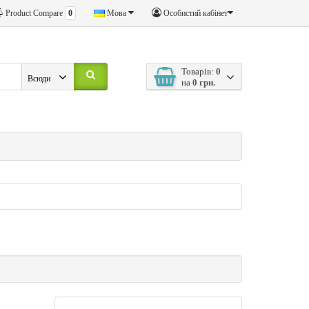
Product Compare
0
Мова
Особистий кабінет
Товарів:
0
Всюди
на
0 грн.