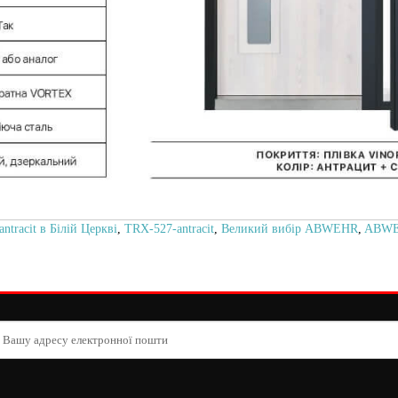
racit в Білій Церкві
,
TRX-527-antracit
,
Великий вибір ABWEHR
,
ABWE