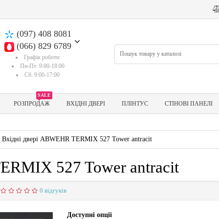
(097) 408 8081
(066) 829 6789
Графік роботи:
Пн-Пт: 9:00-18:00
Сб: 9:00-17:00
SALE
РОЗПРОДАЖ
ВХІДНІ ДВЕРІ
ПЛІНТУС
СТІНОВІ ПАНЕЛІ
Вхідні двері ABWEHR TERMIX 527 Tower antracit
RMIX 527 Tower antracit
0 відгуків
Доступні опції