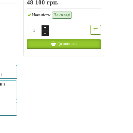
48 100 грн.
Наявність:
На складі
До кошика
в
і.
и в