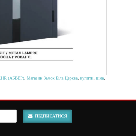
HR (АБВЕР)
,
Магазин Замок Біла Церква
,
купити
,
ціна
,
ПІДПИСАТИСЯ