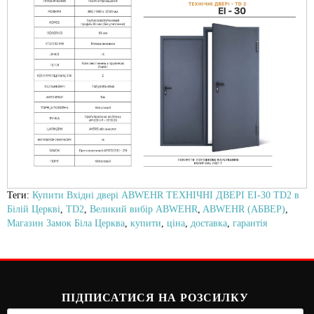
Теги:
Купити Вхідні двері ABWEHR ТЕХНІЧНІ ДВЕРІ EI-30 TD2 в
Білій Церкві
,
TD2
,
Великий вибір ABWEHR
,
ABWEHR (АБВЕР)
,
Магазин Замок Біла Церква
,
купити
,
ціна
,
доставка
,
гарантія
ПІДПИСАТИСЯ НА РОЗСИЛКУ