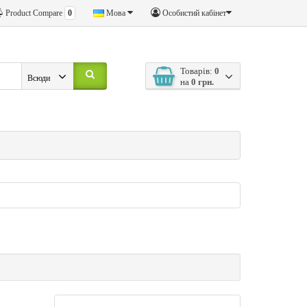
Product Compare
0
Мова
Особистий кабінет
Товарів:
0
Всюди
на
0 грн.