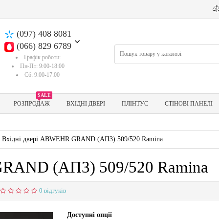
(097) 408 8081
(066) 829 6789
Графік роботи:
Пн-Пт: 9:00-18:00
Сб: 9:00-17:00
SALE
РОЗПРОДАЖ
ВХІДНІ ДВЕРІ
ПЛІНТУС
СТІНОВІ ПАНЕЛІ
Вхідні двері ABWEHR GRAND (АП3) 509/520 Ramina
GRAND (АП3) 509/520 Ramina
0 відгуків
Доступні опції