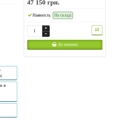
47 150 грн.
Наявність:
На складі
До кошика
в
і.
и в