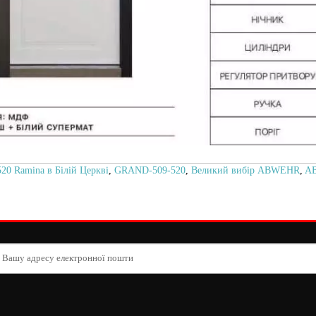
0 Ramina в Білій Церкві
,
GRAND-509-520
,
Великий вибір ABWEHR
,
A