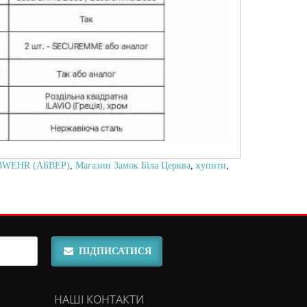
BWEHR (АБВЕР)
,
Магазин Замок Біла Церква
,
купити
,
ПІДПИСАТИСЯ
НАШІ КОНТАКТИ