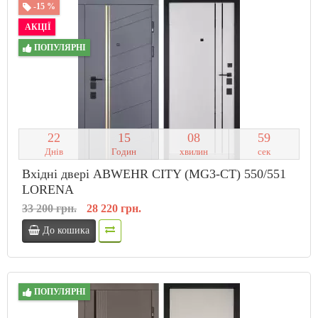
-15 %
АКЦІЇ
ПОПУЛЯРНІ
2
2
1
5
0
8
5
8
Днів
Годин
хвилин
сек
Вхідні двері ABWEHR CITY (MG3-CT) 550/551
LORENA
33 200 грн.
28 220 грн.
До кошика
ПОПУЛЯРНІ