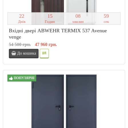
2
2
1
5
0
8
5
8
Днів
Годин
хвилин
сек
Вхідні двері ABWEHR TERMIX 537 Avenue
venge
54 500 грн.
47 960 грн.
До кошика
ПОПУЛЯРНІ