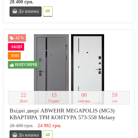
28 400 грн.
До кошика
-12 %
АКЦІЇ
ТОП
ПОПУЛЯРНІ
2
2
1
5
0
8
5
8
Днів
Годин
хвилин
сек
Вхідні двері ABWEHR MEGAPOLIS (MG3)
КВАРТИРА ТРИ КОНТУРА 573-558 Melany
28 400 грн.
24 992 грн.
До кошика