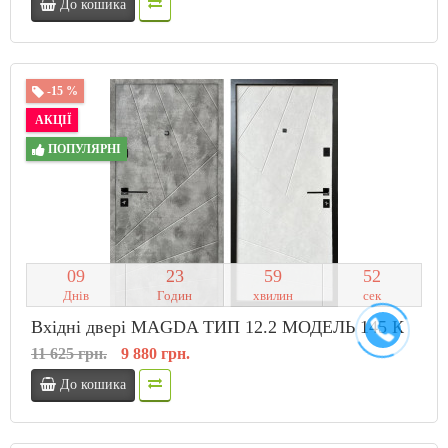
До кошика
-15 %
АКЦІЇ
ПОПУЛЯРНІ
0
9
2
3
5
9
5
1
Днів
Годин
хвилин
сек
Вхідні двері MAGDA ТИП 12.2 МОДЕЛЬ 145 К
11 625 грн.
9 880 грн.
До кошика