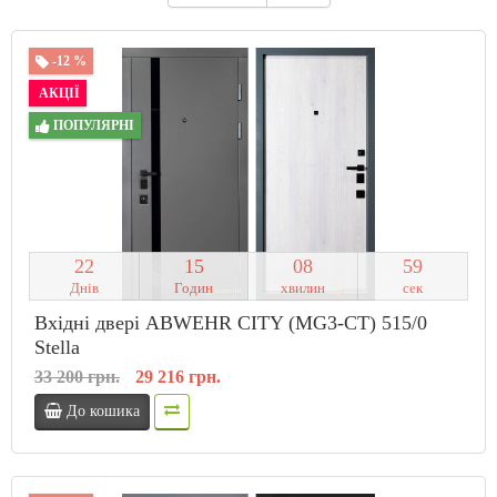
-12 %
АКЦІЇ
ПОПУЛЯРНІ
2
2
1
5
0
8
5
8
Днів
Годин
хвилин
сек
Вхідні двері ABWEHR CITY (MG3-CT) 515/0
Stella
33 200 грн.
29 216 грн.
До кошика